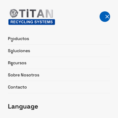
Productos
+
Soluciones
+
Descargas
Recursos
+
Inicio
Descargas
Sobre Nosotros
Contacto
Language