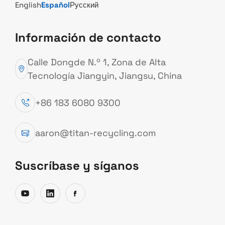
English
Español
Русский
Descargas
Información de contacto
Documentación y materiales relacionados con
Calle Dongde N.º 1, Zona de Alta
equipos y sistemas de reciclaje de metales
Tecnología Jiangyin, Jiangsu, China
+86 183 6080 9300
aaron@titan-recycling.com
Suscríbase y síganos
Prensa Briqueteadora de Metal
Manual completo del producto con especificaciones,
características y escenarios de aplicación.
2026-02-08