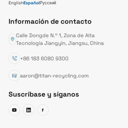
cizallas para chatarra.
English
Español
Русский
Información de contacto
Descubrir Producto
Calle Dongde N.º 1, Zona de Alta
Tecnología Jiangyin, Jiangsu, China
+86 183 6080 9300
aaron@titan-recycling.com
PROVEEDOR CONFIABLE DE EQUIPOS DE RECICLAJE
Suscríbase y síganos
DE METALES PARA LA INDUSTRIA GLOBAL
TITAN es un fabricante y
proveedor profesional de