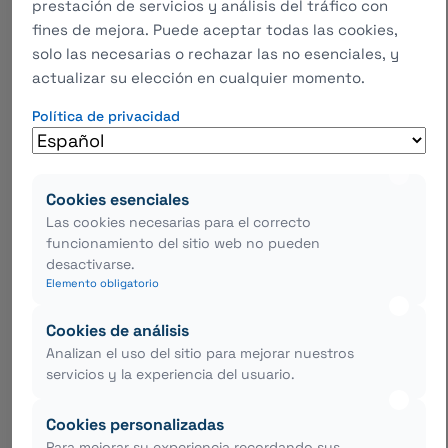
prestación de servicios y análisis del tráfico con
fines de mejora. Puede aceptar todas las cookies,
solo las necesarias o rechazar las no esenciales, y
Nuestro equipo
actualizar su elección en cualquier momento.
está aquí para
responder
Política de privacidad
Enviar Una Consulta
cualquier
pregunta que
Cookies esenciales
tenga.
Las cookies necesarias para el correcto
funcionamiento del sitio web no pueden
desactivarse.
Elemento obligatorio
Cookies de análisis
Analizan el uso del sitio para mejorar nuestros
Sobre TITAN
servicios y la experiencia del usuario.
TITAN es un fabricante y proveedor profesional de
Cookies personalizadas
Para mejorar su experiencia recordando sus