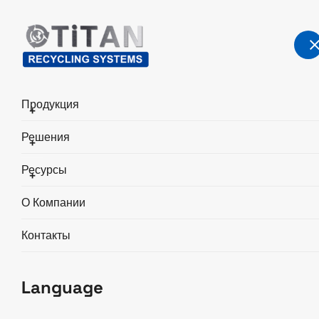
Продукция
+
Решения
+
Оборудование для
Ресурсы
+
переработки
О Компании
металлолома
Контакты
Главная
Продукция
Language