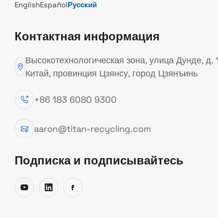
English
Español
Русский
Контактная информация
ПРОФЕССИОНАЛЬНЫЕ РЕШЕНИЯ В ОБЛАСТИ
Высокотехнологическая зона, улица Дунде, д. 
ОБОРУДОВАНИЯ ДЛЯ ПЕРЕРАБОТКИ
Китай, провинция Цзянсу, город Цзянъинь
МЕТАЛЛОЛОМА
+86 183 6080 9300
TITAN поставляет полный
aaron@titan-recycling.com
комплекс оборудования и машин
для переработки металлолома,
Подписка и подписывайтесь
применяемых на предприятиях по
управлению отходами,
перерабатывающих заводах и в