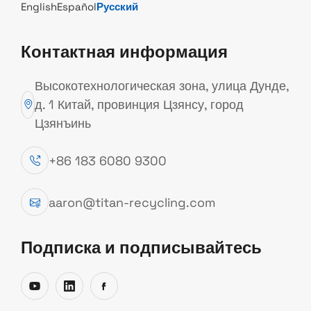
English
Español
Русский
Контактная информация
КОМПЛЕКСНЫЕ РУКОВОДСТВА ПО
ОБОРУДОВАНИЮ И ПРОЦЕССАМ ПЕРЕРАБОТКИ
Высокотехнологическая зона, улица Дунде,
МЕТАЛЛОЛОМА
д. 1 Китай, провинция Цзянсу, город
Цзянъинь
Изучите экспертные выводы,
+86 183 6080 9300
технические руководства и
практические знания о машинах
aaron@titan-recycling.com
для переработки металлолома и
системах переработки лома. От
Подписка и подписывайтесь
брикетирования и пакетирования
до измельчения и