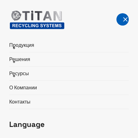
Продукция
+
Решения
+
Центр знаний по
Ресурсы
+
переработке металлов
О Компании
Главная
Центр знаний
Контакты
Language