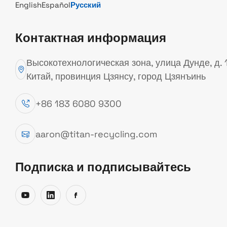
English
Español
Русский
ЧТО ТАКОЕ МЕДНЫЙ ЛОМ?
Контактная информация
Медный лом — это
Высокотехнологическая зона, улица Дунде, д. 
медьсодержащие
Китай, провинция Цзянсу, город Цзянъинь
материалы,
+86 183 6080 9300
образующиеся в
качестве отходов в
aaron@titan-recycling.com
процессе
промышленного
Подписка и подписывайтесь
производства, а также
конструктивные
элементы,