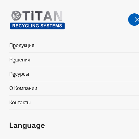
Продукция
+
Решения
+
Переработка меди
Ресурсы
+
Главная
Решения
Переработка меди
О Компании
Контакты
Language