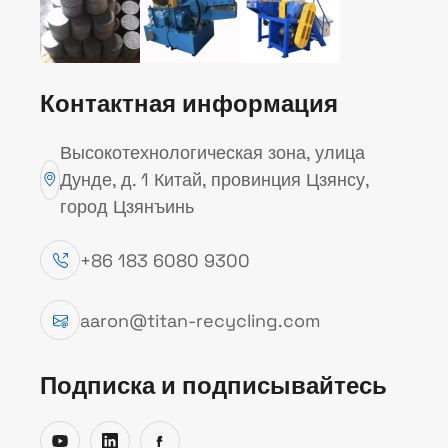
Контактная информация
Высокотехнологическая зона, улица
Дунде, д. 1 Китай, провинция Цзянсу,
НОЖНИЦЫ ДЛЯ МЕТАЛЛОЛОМА
город Цзянъинь
Ножницы для резки метал
+86 183 6080 9300
перерабатывающих компа
стального лома, автодемо
aaron@titan-recycling.com
металлургической и лит
Подписка и подписывайтесь
Оборудование чисто разр
металлические конструк