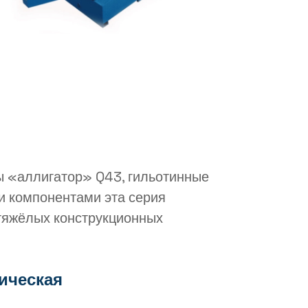
ы «аллигатор» Q43, гильотинные
и компонентами эта серия
 тяжёлых конструкционных
ическая