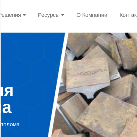
Решения
Ресурсы
О Компании
Конта
ля
ма
ллолома